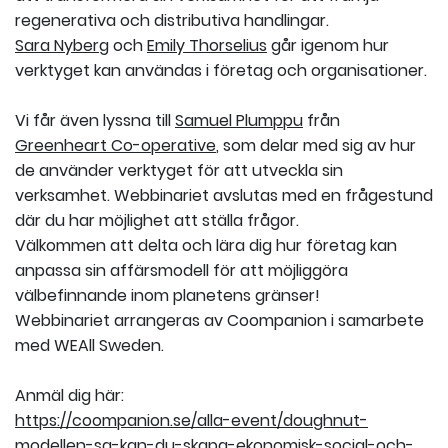
regenerativa och distributiva handlingar.
Sara Nyberg
och
Emily Thorselius
går igenom hur
verktyget kan användas i företag och organisationer.
Vi får även lyssna till
Samuel Plumppu
från
Greenheart Co-operative
, som delar med sig av hur
de använder verktyget för att utveckla sin
verksamhet. Webbinariet avslutas med en frågestund
där du har möjlighet att ställa frågor.
Välkommen att delta och lära dig hur företag kan
anpassa sin affärsmodell för att möjliggöra
välbefinnande inom planetens gränser!
Webbinariet arrangeras av Coompanion i samarbete
med WEAll Sweden.
Anmäl dig här:
https://coompanion.se/alla-event/doughnut-
modellen-sa-kan-du-skapa-ekonomisk-social-och-